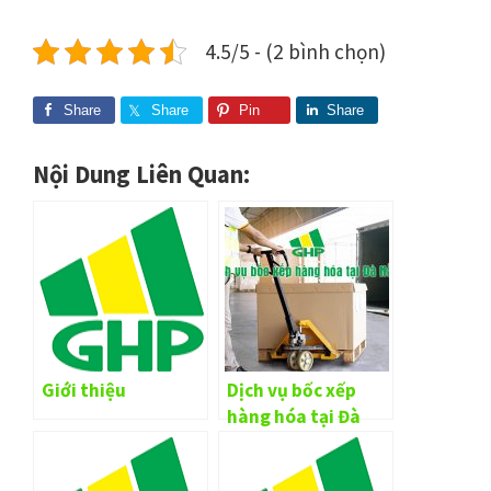
4.5/5 - (2 bình chọn)
Share
Share
Pin
Share
Nội Dung Liên Quan:
Giới thiệu
Dịch vụ bốc xếp
hàng hóa tại Đà
Nẵng trọn gói