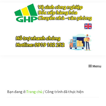
Skip
Bỏ
to
qua
main
footer
content
Gia
Trao
Hưng
chất
Phúc
lượng
-
Tạo
niềm
Menu
tin
Bạn đang ở:
Trang chủ
/
Công trình đã thực hiện