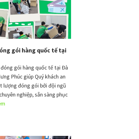
óng gói hàng quốc tế tại
ụ đóng gói hàng quốc tế tại Đà
ưng Phúc giúp Quý khách an
t lượng đóng gói bởi đội ngũ
chuyên nghiệp, sẵn sàng phục
vềDịch
êm
vụ
đóng
gói