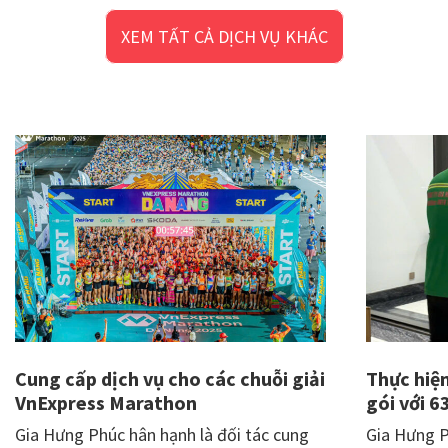
dọn
XEM TẤT CẢ DỊCH VỤ KHÁC
nhà
cuối
năm
tại
Đà
Nẵng
Cung cấp dịch vụ cho các chuỗi giải
Thực hiệ
VnExpress Marathon
gói với 6
Gia Hưng Phúc hân hạnh là đối tác cung
Gia Hưng P