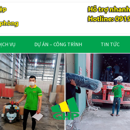
ỊCH VỤ
DỰ ÁN – CÔNG TRÌNH
TIN TỨC