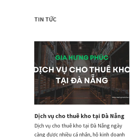
thi
công
TIN TỨC
tháo
dỡ
hoàn
trả
mặt
bằng
tại
Đà
Nẵng
Dịch vụ cho thuê kho tại Đà Nẵng
Dịch vụ cho thuê kho tại Đà Nẵng ngày
càng được nhiều cá nhân, hộ kinh doanh