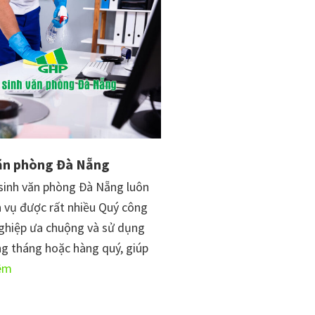
hàng
quốc
tế
tại
Đà
Nẵng
văn phòng Đà Nẵng
 sinh văn phòng Đà Nẵng luôn
h vụ được rất nhiều Quý công
ghiệp ưa chuộng và sử dụng
ng tháng hoặc hàng quý, giúp
vềVệ
êm
sinh
văn