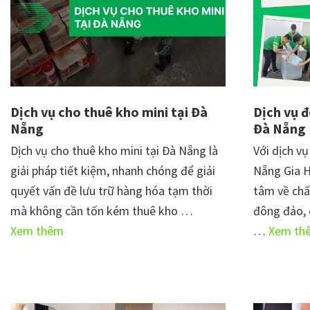
Dịch vụ cho thuê kho mini tại Đà
Dịch vụ đ
Nẵng
Đà Nẵng
Dịch vụ cho thuê kho mini tại Đà Nẵng là
Với dịch v
giải pháp tiết kiệm, nhanh chóng để giải
Nẵng Gia H
quyết vấn đề lưu trữ hàng hóa tạm thời
tâm về chấ
mà không cần tốn kém thuê kho …
đông đảo, 
vềDịch
Xem thêm
…
Xem th
vụ
cho
thuê