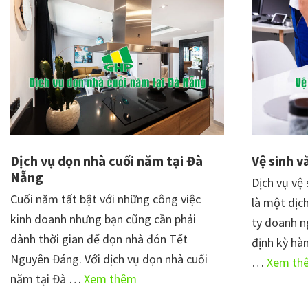
kho
mini
tại
Đà
Nẵng
Dịch vụ dọn nhà cuối năm tại Đà
Vệ sinh 
Nẵng
Dịch vụ vệ
Cuối năm tất bật với những công việc
là một dịc
kinh doanh nhưng bạn cũng cần phải
ty doanh n
dành thời gian để dọn nhà đón Tết
định kỳ hà
Nguyên Đáng. Với dịch vụ dọn nhà cuối
…
Xem th
vềDịch
năm tại Đà …
Xem thêm
vụ