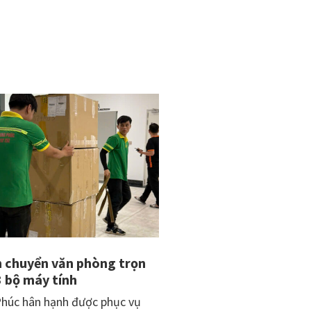
phòng
Đà
Nẵng
n chuyển văn phòng trọn
3 bộ máy tính
húc hân hạnh được phục vụ