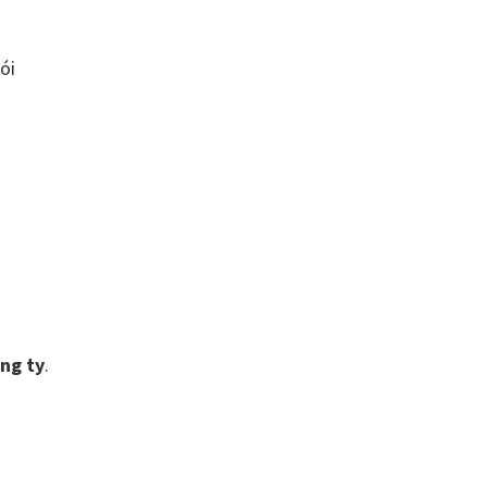
ói
ông ty
.