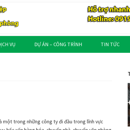
ỊCH VỤ
DỰ ÁN – CÔNG TRÌNH
TIN TỨC
ột trong những công ty đi đầu trong lĩnh vực
h vụ bốc xếp hàng hóa, chuyển nhà, chuyển văn phòng