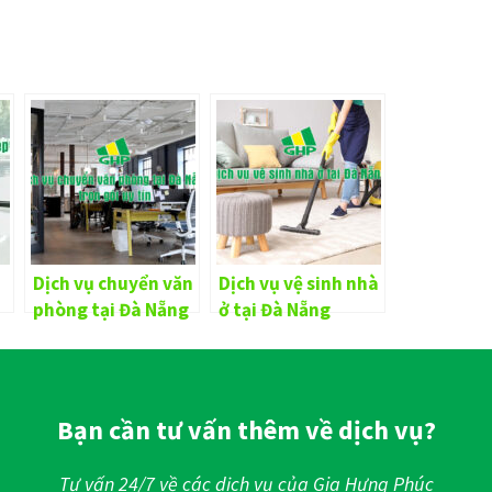
Dịch vụ chuyển văn
Dịch vụ vệ sinh nhà
phòng tại Đà Nẵng
ở tại Đà Nẵng
trọn gói uy tín
Bạn cần tư vấn thêm về dịch vụ?
Tư vấn 24/7 về các dịch vụ của Gia Hưng Phúc