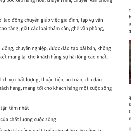
c
h
lao động chuyên giúp việc gia đình, tạp vụ văn
ư
cao tầng, giặt các loại thảm sàn, ghế văn phòng,
q
ng động, chuyên nghiệp, được đào tạo bài bản, không
ết mang lại cho khách hàng sự hài lòng cao nhất.
ch vụ chất lượng, thuận tiện, an toàn, chu đáo
khách hàng, mang tới cho khách hàng một cuộc sống
q
k
 tận tâm nhất
t
n
n của chất lượng cuộc sống
à hợp tác cùng phát triển cho nhân viên công ty