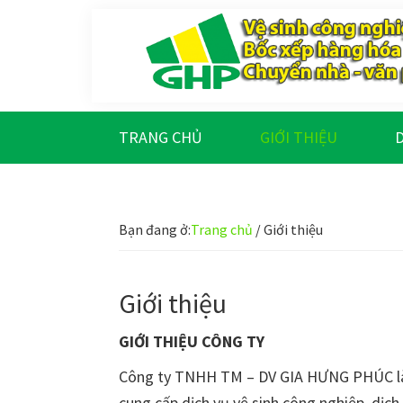
Bỏ
Skip
Bỏ
Bỏ
qua
to
qua
qua
primary
main
primary
footer
navigation
content
sidebar
Gia
Trao
Hưng
chất
Phúc
TRANG CHỦ
GIỚI THIỆU
D
lượng
-
Tạo
Bạn đang ở:
Trang chủ
/
Giới thiệu
niềm
tin
Giới thiệu
GIỚI THIỆU CÔNG TY
Công ty TNHH TM – DV GIA HƯNG PHÚC là m
cung cấp dịch vụ vệ sinh công nghiệp, dịc