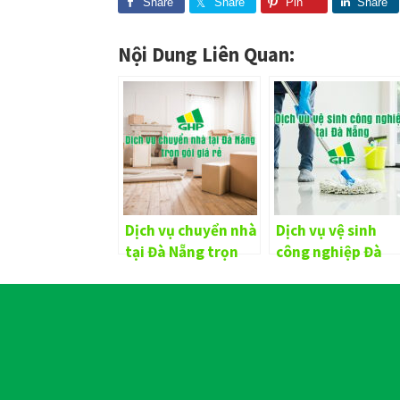
Share
Share
Pin
Share
Nội Dung Liên Quan:
Dịch vụ chuyển nhà
Dịch vụ vệ sinh
tại Đà Nẵng trọn
công nghiệp Đà
gói giá rẻ
Nẵng trọn gói giá
rẻ