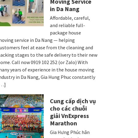
Moving Service
in Da Nang
Affordable, careful,
and reliable full-
package house
oving service in Da Nang — helping
ustomers feel at ease from the cleaning and
acking stages to the safe delivery to their new
ome. Call now 0919 102 252 (or Zalo) With
any years of experience in the house moving
ndustry in Da Nang, Gia Hung Phuc constantly
[…]
Cung cấp dịch vụ
cho các chuỗi
giải VnExpress
Marathon
Gia Hưng Phúc hân