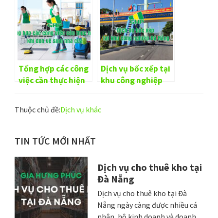
Tổng hợp các công
Dịch vụ bốc xếp tại
việc cần thực hiện
khu công nghiệp
khi dọn vệ sinh nhà
Đà Nẵng
cửa
Thuộc chủ đề:
Dịch vụ khác
Sidebar
TIN TỨC MỚI NHẤT
chính
Dịch vụ cho thuê kho tại
Đà Nẵng
Dịch vụ cho thuê kho tại Đà
Nẵng ngày càng được nhiều cá
nhân, hộ kinh doanh và doanh