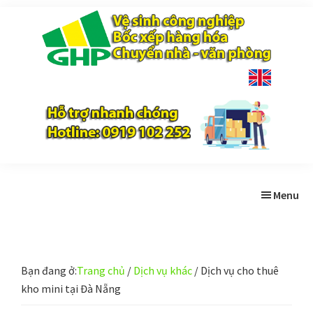
Skip
Bỏ
Bỏ
to
qua
qua
main
primary
footer
content
sidebar
Gia
Trao
Hưng
chất
Phúc
lượng
-
Tạo
niềm
Menu
tin
Bạn đang ở:
Trang chủ
/
Dịch vụ khác
/
Dịch vụ cho thuê
kho mini tại Đà Nẵng