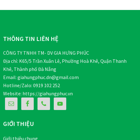
Footer
THÔNG TIN LIÊN HỆ
CÔNG TY TNHH TM- DV GIA HƯNG PHÚC
Địa chỉ: K65/5 Trần Xuân Lê, Phường Hoà Khê, Quận Thanh
Khê, Thành phố Đà Nẵng
Email: giahungphuc.dn@gmail.com
Hotline/Zalo: 0919 102 252
Website:
https://giahungphuc.vn
GIỚI THIỆU
Giới thiệu chung