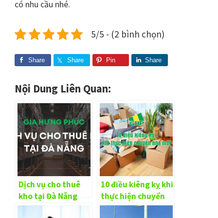
có nhu cầu nhé.
5/5 - (2 bình chọn)
Share
Share
Pin
Share
Nội Dung Liên Quan:
Dịch vụ cho thuê
10 điều kiêng kỵ khi
kho tại Đà Nẵng
thực hiện chuyển
nhà mới