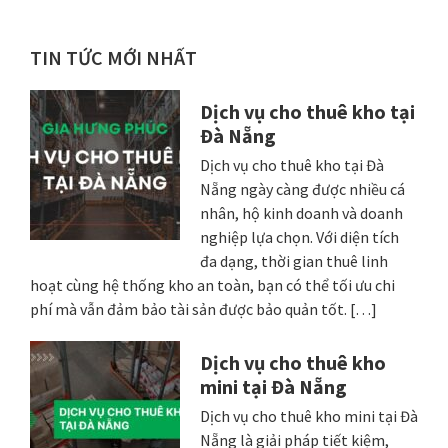
chuyên nghiệp giá
rẻ
Sidebar
TIN TỨC MỚI NHẤT
chính
Dịch vụ cho thuê kho tại
Đà Nẵng
Dịch vụ cho thuê kho tại Đà
Nẵng ngày càng được nhiều cá
nhân, hộ kinh doanh và doanh
nghiệp lựa chọn. Với diện tích
đa dạng, thời gian thuê linh
hoạt cùng hệ thống kho an toàn, bạn có thể tối ưu chi
phí mà vẫn đảm bảo tài sản được bảo quản tốt. […]
Dịch vụ cho thuê kho
mini tại Đà Nẵng
Dịch vụ cho thuê kho mini tại Đà
Nẵng là giải pháp tiết kiệm,