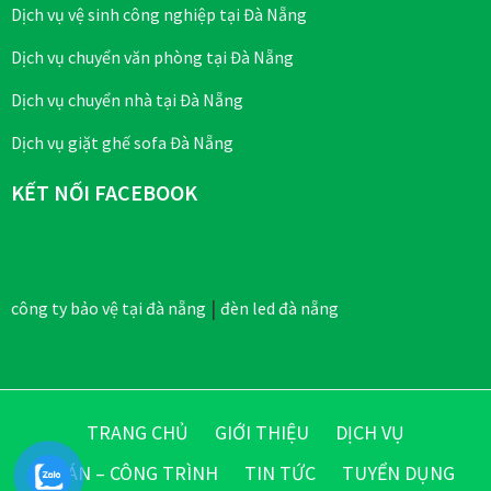
Dịch vụ vệ sinh công nghiệp tại Đà Nẵng
Dịch vụ chuyển văn phòng tại Đà Nẵng
Dịch vụ chuyển nhà tại Đà Nẵng
Dịch vụ giặt ghế sofa Đà Nẵng
KẾT NỐI FACEBOOK
|
công ty bảo vệ tại đà nẵng
đèn led đà nẵng
TRANG CHỦ
GIỚI THIỆU
DỊCH VỤ
DỰ ÁN – CÔNG TRÌNH
TIN TỨC
TUYỂN DỤNG