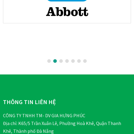
Footer
THÔNG TIN LIÊN HỆ
CÔNG TY TNHH TM- DV GIA HƯNG PHÚC
Địa chỉ: K65/5 Trần Xuân Lê, Phường Hoà Khê, Quận Thanh
Khê, Thành phố Đà Nẵng