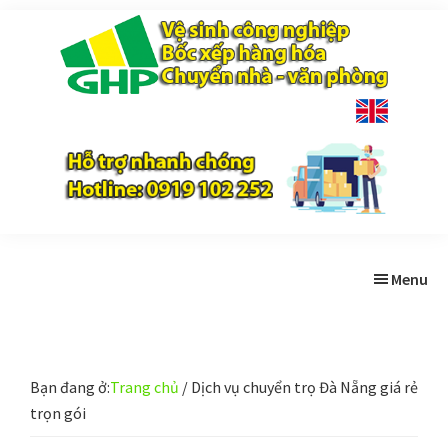
Skip
Bỏ
Bỏ
to
qua
qua
main
primary
footer
content
sidebar
Gia
Trao
Hưng
chất
Phúc
lượng
-
Tạo
niềm
Menu
tin
Bạn đang ở:
Trang chủ
/
Dịch vụ chuyển trọ Đà Nẵng giá rẻ
trọn gói