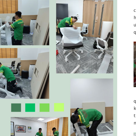
c
h
ư
q
q
k
t
n