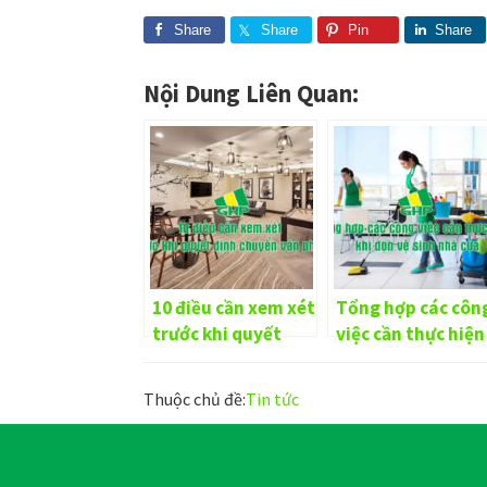
Share
Share
Pin
Share
Nội Dung Liên Quan:
10 điều cần xem xét
Tổng hợp các côn
trước khi quyết
việc cần thực hiện
định chuyển văn
khi dọn vệ sinh n
phòng
cửa
Thuộc chủ đề:
Tin tức