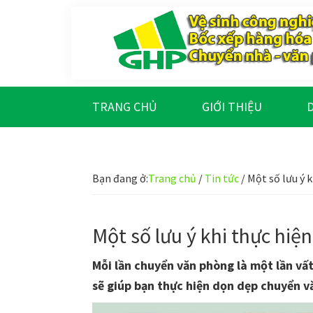
Bỏ
Skip
Bỏ
Bỏ
qua
to
qua
qua
primary
main
primary
footer
navigation
content
sidebar
Gia
Trao
Hưng
chất
Phúc
TRANG CHỦ
GIỚI THIỆU
D
lượng
-
Tạo
Bạn đang ở:
Trang chủ
/
Tin tức
/
Một số lưu ý 
niềm
tin
Một số lưu ý khi thực hi
Mỗi lần chuyển văn phòng là một lần vất
sẽ giúp bạn thực hiện dọn dẹp chuyển v