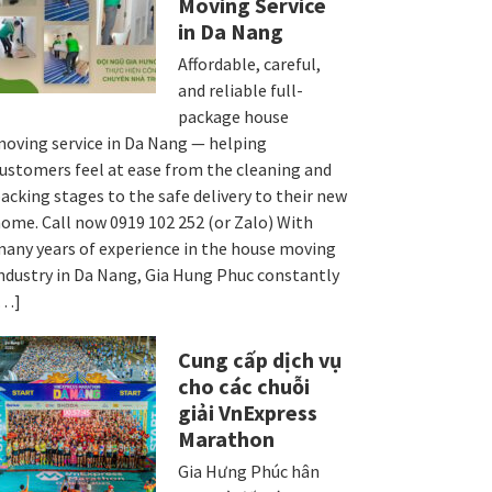
Moving Service
in Da Nang
Affordable, careful,
and reliable full-
package house
oving service in Da Nang — helping
ustomers feel at ease from the cleaning and
acking stages to the safe delivery to their new
ome. Call now 0919 102 252 (or Zalo) With
any years of experience in the house moving
ndustry in Da Nang, Gia Hung Phuc constantly
[…]
Cung cấp dịch vụ
cho các chuỗi
giải VnExpress
Marathon
Gia Hưng Phúc hân