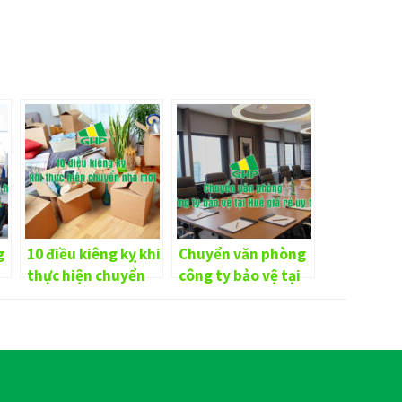
g
10 điều kiêng kỵ khi
Chuyển văn phòng
thực hiện chuyển
công ty bảo vệ tại
hà
nhà mới
Huế giá rẻ uy tín