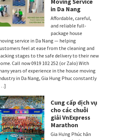
Moving Service
in Da Nang
Affordable, careful,
and reliable full-
package house
oving service in Da Nang — helping
ustomers feel at ease from the cleaning and
acking stages to the safe delivery to their new
ome. Call now 0919 102 252 (or Zalo) With
any years of experience in the house moving
ndustry in Da Nang, Gia Hung Phuc constantly
[…]
Cung cấp dịch vụ
cho các chuỗi
giải VnExpress
Marathon
Gia Hưng Phúc hân