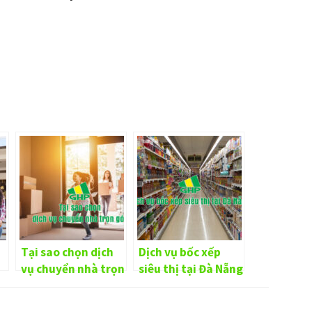
Tại sao chọn dịch
Dịch vụ bốc xếp
vụ chuyển nhà trọn
siêu thị tại Đà Nẵng
gói?