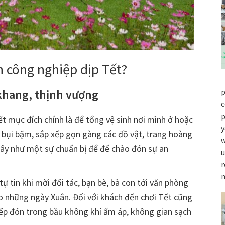
h công nghiệp dịp Tết?
khang, thịnh vượng
p
c
p
t mục đích chính là để tổng vệ sinh nơi mình ở hoặc
y
nh bụi bặm, sắp xếp gọn gàng các đồ vật, trang hoàng
w
ây như một sự chuẩn bị để để chào đón sự an
u
r
 tin khi mời đối tác, bạn bè, bà con tới văn phòng
ào những ngày Xuân. Đối với khách đến chơi Tết cũng
iếp đón trong bầu không khí ấm áp, không gian sạch