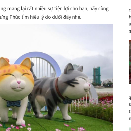
ng mang lại rất nhiều sự tiện lợi cho bạn, hãy cùng
c
ưng Phúc tìm hiểu lý do dưới đây nhé.
h
ư
q
q
k
t
n