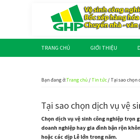
Bỏ
Skip
Bỏ
Bỏ
qua
to
qua
qua
primary
main
primary
footer
navigation
content
sidebar
Gia
Trao
Hưng
chất
Phúc
TRANG CHỦ
GIỚI THIỆU
D
lượng
-
Tạo
Bạn đang ở:
Trang chủ
/
Tin tức
/
Tại sao chọn d
niềm
tin
Tại sao chọn dịch vụ vệ s
Chọn dịch vụ vệ sinh công nghiệp trọn g
doanh nghiệp hay gia đình bận rộn khôn
hoặc các dịp Lễ lớn trong năm.