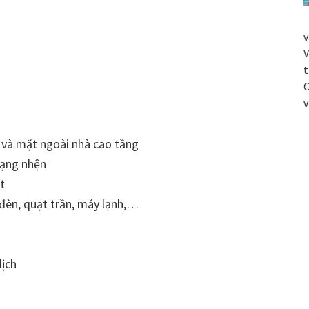
v
V
t
C
v
g và mặt ngoài nhà cao tầng
mạng nhện
t
 đèn, quạt trần, máy lạnh,…
dịch