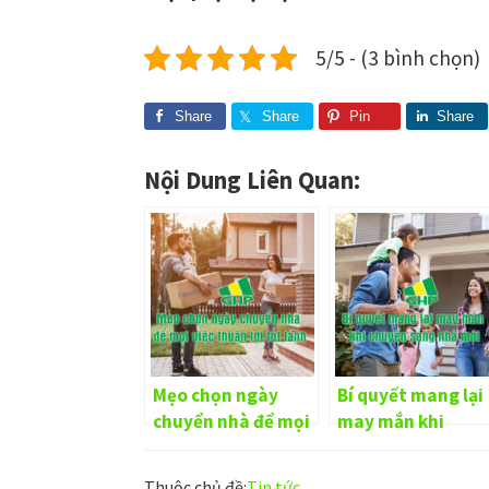
5/5 - (3 bình chọn)
Share
Share
Pin
Share
Nội Dung Liên Quan:
Mẹo chọn ngày
Bí quyết mang lại
chuyển nhà để mọi
may mắn khi
việc thuận lợi tốt
chuyển sang nhà
lành
mới
Thuộc chủ đề:
Tin tức